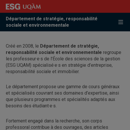
Accéder
Accéder
Accéder
à
au
à
la
menu
la
Département de stratégie, responsabilité
recherche
pricipal
zone
sociale et environnementale
centrale
Créé en 2008, le
Département de stratégie,
responsabilité sociale et environnementale
regroupe
les professeur·e·s de l’École des sciences de la gestion
(ESG UQAM) spécialisé·e·s en stratégie d’entreprise,
responsabilité sociale et immobilier.
Le département propose une gamme de cours généraux
et spécialisés couvrant ses domaines d’expertise, ainsi
que plusieurs programmes et spécialités adaptés aux
besoins des étudiant·e·s.
Fortement engagé dans la recherche, son corps
professoral contribue à des ouvrages, des articles