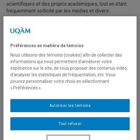
scientifiques et des projets académiques, tout en étant
fréquemment sollicité par les médias et divers
acteur·rice·s sociaux pour son expertise.
Sa mission est de former des professionnel·le·s, des
cadres de haut niveau et des chercheur·euse·s d’exception
Préférences en matière de témoins
en stratégie, responsabilité sociale et immobilier. À
travers des parcours académiques novateurs et des
Nous utilisons des témoins (cookies) afin de collecter des
approches pédagogiques éprouvées, le département vise
informations qui nous permettent d’améliorer votre
également à développer une recherche de pointe,
expérience sur le site, de vous proposer des contenus vidéo,
reconnue pour son excellence et son enracinement dans
d’analyser les statistiques de fréquentation, etc. Vous
pouvez personnaliser votre choix en sélectionnant
la réalité sociétale, tout en faisant rayonner l’expertise
« Préférences ».
québécoise au niveau national, dans la francophonie et à
l’international.
Autoriser les témoins
Tout refuser
Nouvelles